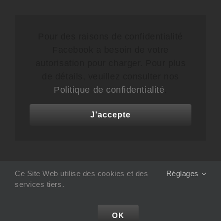
Pour des raisons de confidentialité
Facebook a besoin de votre
autorisation pour charger. Pour plus
de détails, veuillez consulter nos
Politique de confidentialité
.
J'accepte
Ce Site Web utilise des cookies et des
Réglages
services tiers.
Studio 832
| Conception Site WEB :
COM IT UP :
agence de communication à Toulon, Var.
OK