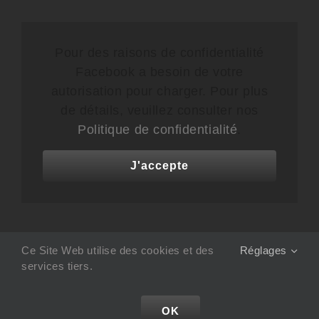
Pour des raisons de confidentialité
Facebook a besoin de votre
autorisation pour charger. Pour plus
de détails, veuillez consulter nos
Politique de confidentialité
.
J'accepte
Ce Site Web utilise des cookies et des
Réglages
services tiers.
Studio 832
| Conception Site WEB :
COM IT UP :
agence de communication à Toulon, Var.
OK