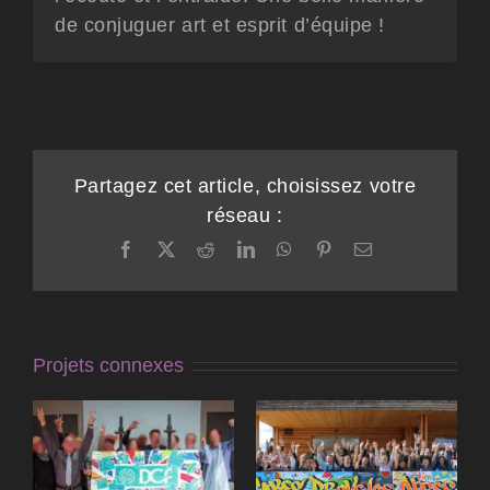
de conjuguer art et esprit d’équipe !
Partagez cet article, choisissez votre
réseau :
Facebook
X
Reddit
LinkedIn
WhatsApp
Pinterest
Email
Projets connexes
Team Building
Team Building
Graffiti à
 à
Art et exposition
Marseille,