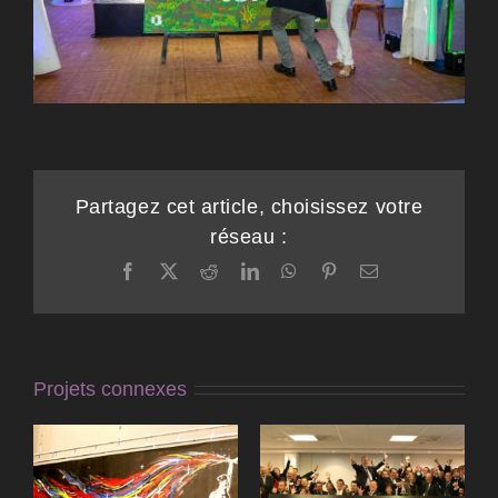
Partagez cet article, choisissez votre
réseau :
Facebook
X
Reddit
LinkedIn
WhatsApp
Pinterest
Email
Projets connexes
Animation
Animation Photo
Fresque Puzzle
Light Painting à