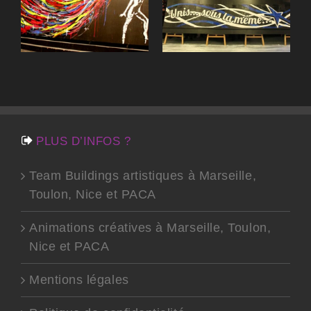
à Marseille,
Marseille, Nice,
e
Toulon, Nice
Toulon
PLUS D’INFOS ?
Team Buildings artistiques à Marseille,
Toulon, Nice et PACA
Animations créatives à Marseille, Toulon,
Nice et PACA
Mentions légales